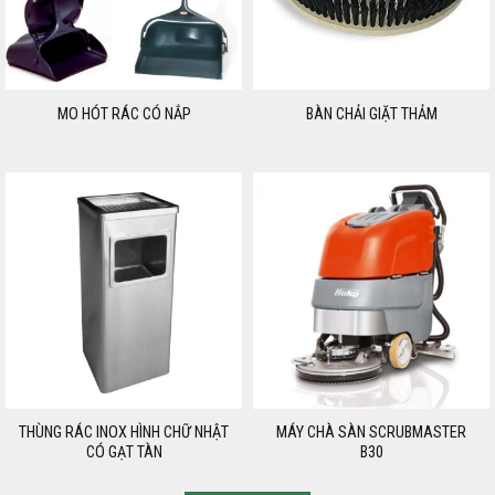
MO HÓT RÁC CÓ NẮP
BÀN CHẢI GIẶT THẢM
THÙNG RÁC INOX HÌNH CHỮ NHẬT
MÁY CHÀ SÀN SCRUBMASTER
CÓ GẠT TÀN
B30