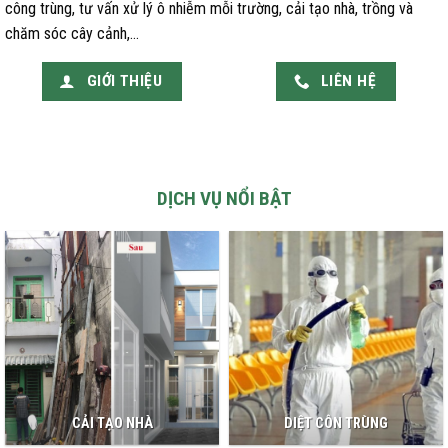
công trùng, tư vấn xử lý ô nhiễm mỗi trường, cải tạo nhà, trồng và
chăm sóc cây cảnh,…
GIỚI THIỆU
LIÊN HỆ
DỊCH VỤ NỔI BẬT
CẢI TẠO NHÀ
DIỆT CÔN TRÙNG