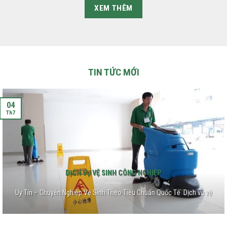
XEM THÊM
TIN TỨC MỚI
04
Th7
DỊCH VỤ VỆ SINH CÔNG NGHIỆP
Uy Tín – Chuyên Nghiệp Vệ Sinh Theo Tiêu Chuẩn Quốc Tế Dịch vụ vệ