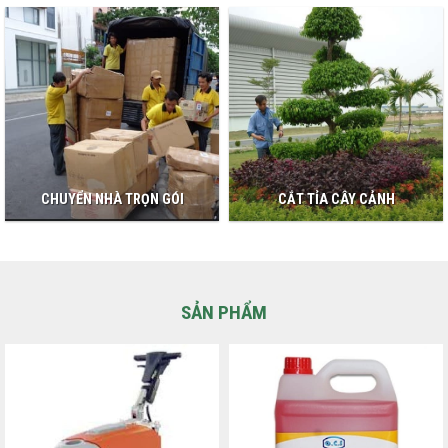
CHUYỂN NHÀ TRỌN GÓI
CẮT TỈA CÂY CẢNH
SẢN PHẨM