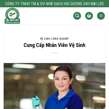
Bỏ
CÔNG TY TNHH TM & DV NHÀ SẠCH HẢI DƯƠNG 24H MAI LỘC
qua
nội
dung
VỆ SINH CÔNG NGHIỆP
Cung Cấp Nhân Viên Vệ Sinh