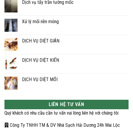
Dịch vụ tẩy trần tường mốc
Không
có
bình
luận
Xử lý mối nền móng
ở
Dịch
Không
vụ
có
tẩy
bình
trần
luận
DỊCH VỤ DIỆT GIÁN
tường
ở
mốc
Xử
Không
lý
có
mối
bình
nền
luận
DỊCH VỤ DIỆT KIẾN
móng
ở
DỊCH
Không
VỤ
có
DIỆT
bình
GIÁN
luận
DỊCH VỤ DIỆT MỐI
ở
DỊCH
Không
VỤ
có
DIỆT
bình
KIẾN
luận
ở
LIÊN HỆ TƯ VẤN
DỊCH
VỤ
Quý khách có nhu cầu cần tư vấn vui lòng liên hệ với chúng tôi
DIỆT
MỐI
Công Ty TNHH TM & DV Nhà Sạch Hải Dương 24h Mai Lộc