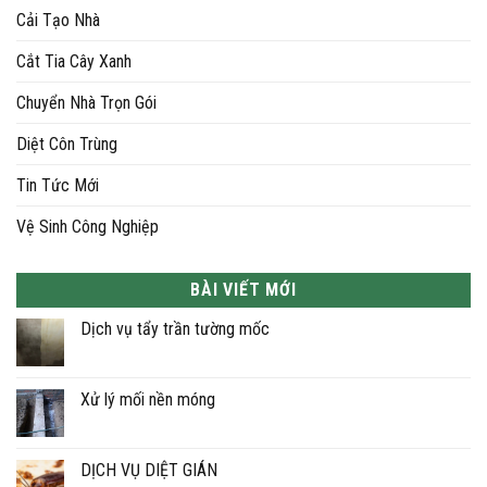
Cải Tạo Nhà
Cắt Tia Cây Xanh
Chuyển Nhà Trọn Gói
Diệt Côn Trùng
Tin Tức Mới
Vệ Sinh Công Nghiệp
BÀI VIẾT MỚI
Dịch vụ tẩy trần tường mốc
Không
có
bình
luận
Xử lý mối nền móng
ở
Dịch
Không
vụ
có
tẩy
bình
trần
luận
DỊCH VỤ DIỆT GIÁN
tường
ở