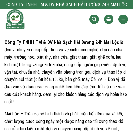
Bỏ
CÔNG TY TNHH TM & DV NHÀ SẠCH HẢI DƯƠNG 24H MAI LỘC
qua
nội
dung
Công Ty TNHH TM & DV Nhà Sạch Hải Dương 24h
Mai Lộc
là
đơn vị chuyên cung cấp dịch vụ vệ sinh công nghiệp tại các nhà
máy, trường học, biệt thự, nhà cửa, giặt thảm, giặt ghế sofa, lau
kính mặt trong và ngoài tòa nhà, cung cấp người giúp việc, dịch vụ
vận tải, chuyển nhà, chuyển văn phòng trọn gói, dịch vụ tháo lắp di
chuyển nội thất (điều hòa, tủ, kệ, bàn ghế, máy CN vv…). Đơn vị đã
đưa vào sử dụng các công nghệ tiên tiến đáp ứng tất cả các yêu
cầu của khách hàng, đem lại cho khách hàng các dịch vụ hoàn hảo
nhất!
Mai Lộc – Trên cơ sở hình thành và phát triển tiến lên của xã hội,
chất lượng cuộc sống ngày một được nâng cao thì cùng theo đó
nhu cầu tìm kiếm một đơn vị chuyên cung cấp dịch vụ vệ sinh,