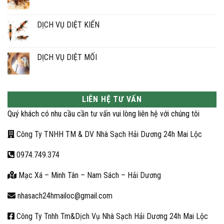
mốc
Xử
Không
lý
có
mối
bình
nền
luận
DỊCH VỤ DIỆT KIẾN
móng
ở
DỊCH
Không
VỤ
có
DIỆT
bình
GIÁN
luận
DỊCH VỤ DIỆT MỐI
ở
DỊCH
Không
VỤ
có
DIỆT
bình
KIẾN
luận
ở
LIÊN HỆ TƯ VẤN
DỊCH
VỤ
Quý khách có nhu cầu cần tư vấn vui lòng liên hệ với chúng tôi
DIỆT
MỐI
Công Ty TNHH TM & DV Nhà Sạch Hải Dương 24h Mai Lộc
0974.749.374
Mạc Xá – Minh Tân – Nam Sách – Hải Dương
nhasach24hmailoc@gmail.com
Công Ty Tnhh Tm&Dịch Vụ Nhà Sạch Hải Dương 24h Mai Lộc