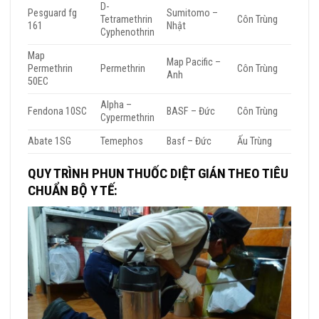
D-
Pesguard fg
Sumitomo –
Tetramethrin
Côn Trùng
161
Nhật
Cyphenothrin
Map
Map Pacific –
Permethrin
Permethrin
Côn Trùng
Anh
50EC
Alpha –
Fendona 10SC
BASF – Đức
Côn Trùng
Cypermethrin
Abate 1SG
Temephos
Basf – Đức
Ấu Trùng
QUY TRÌNH PHUN THUỐC DIỆT GIÁN THEO TIÊU
CHUẨN BỘ Y TẾ: