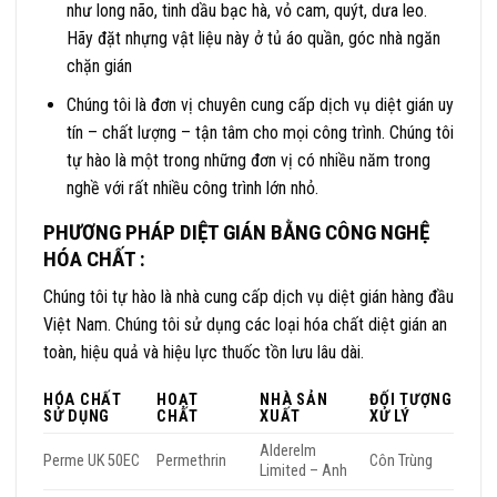
như long não, tinh dầu bạc hà, vỏ cam, quýt, dưa leo.
Hãy đặt nhựng vật liệu này ở tủ áo quần, góc nhà ngăn
chặn gián
Chúng tôi là đơn vị chuyên cung cấp dịch vụ diệt gián uy
tín – chất lượng – tận tâm cho mọi công trình. Chúng tôi
tự hào là một trong những đơn vị có nhiều năm trong
nghề với rất nhiều công trình lớn nhỏ.
PHƯƠNG PHÁP DIỆT GIÁN BẰNG CÔNG NGHỆ
HÓA CHẤT :
Chúng tôi tự hào là nhà cung cấp dịch vụ diệt gián hàng đầu
Việt Nam. Chúng tôi sử dụng các loại hóa chất diệt gián an
toàn, hiệu quả và hiệu lực thuốc tồn lưu lâu dài.
HÓA CHẤT
HOẠT
NHÀ SẢN
ĐỐI TƯỢNG
SỬ DỤNG
CHẤT
XUẤT
XỬ LÝ
Alderelm
Perme UK 50EC
Permethrin
Côn Trùng
Limited – Anh