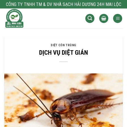
Bỏ
CÔNG TY TNHH TM & DV NHÀ SẠCH HẢI DƯƠNG 24H MAI LỘC
qua
nội
dung
DIỆT CÔN TRÙNG
DỊCH VỤ DIỆT GIÁN