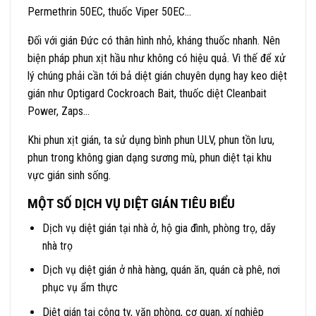
Permethrin 50EC, thuốc Viper 50EC…
Đối với gián Đức có thân hình nhỏ, kháng thuốc nhanh. Nên
biện pháp phun xịt hầu như không có hiệu quả. Vì thế để xử
lý chúng phải cần tới bả diệt gián chuyên dụng hay keo diệt
gián như Optigard Cockroach Bait, thuốc diệt Cleanbait
Power, Zaps…
Khi phun xịt gián, ta sử dụng bình phun ULV, phun tồn lưu,
phun trong không gian dạng sương mù, phun diệt tại khu
vực gián sinh sống.
MỘT SỐ DỊCH VỤ DIỆT GIÁN TIÊU BIỂU
Dịch vụ diệt gián tại nhà ở, hộ gia đình, phòng trọ, dãy
nhà trọ
Dịch vụ diệt gián ở nhà hàng, quán ăn, quán cà phê, nơi
phục vụ ẩm thực
Diệt gián tại công ty, văn phòng, cơ quan, xí nghiệp