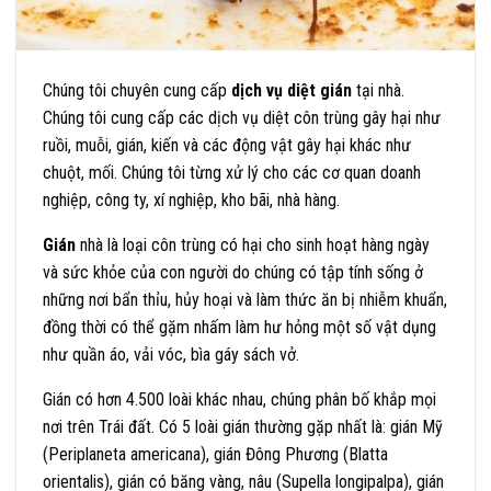
Chúng tôi chuyên cung cấp
dịch vụ diệt gián
tại nhà.
Chúng tôi cung cấp các dịch vụ diệt côn trùng gây hại như
ruồi, muỗi, gián, kiến và các động vật gây hại khác như
chuột, mối. Chúng tôi từng xử lý cho các cơ quan doanh
nghiệp, công ty, xí nghiệp, kho bãi, nhà hàng.
Gián
nhà là loại côn trùng có hại cho sinh hoạt hàng ngày
và sức khỏe của con người do chúng có tập tính sống ở
những nơi bẩn thỉu, hủy hoại và làm thức ăn bị nhiễm khuẩn,
đồng thời có thể gặm nhấm làm hư hỏng một số vật dụng
như quần áo, vải vóc, bìa gáy sách vở.
Gián có hơn 4.500 loài khác nhau, chúng phân bố khắp mọi
nơi trên Trái đất. Có 5 loài gián thường gặp nhất là: gián Mỹ
(Periplaneta americana), gián Đông Phương (Blatta
orientalis), gián có băng vàng, nâu (Supella longipalpa), gián