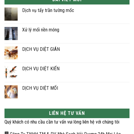
Dịch vụ tẩy trần tường mốc
Không
có
bình
luận
Xử lý mối nền móng
ở
Dịch
Không
vụ
có
tẩy
bình
trần
luận
DỊCH VỤ DIỆT GIÁN
tường
ở
mốc
Xử
Không
lý
có
mối
bình
nền
luận
DỊCH VỤ DIỆT KIẾN
móng
ở
DỊCH
Không
VỤ
có
DIỆT
bình
GIÁN
luận
DỊCH VỤ DIỆT MỐI
ở
DỊCH
Không
VỤ
có
DIỆT
bình
KIẾN
luận
ở
LIÊN HỆ TƯ VẤN
DỊCH
VỤ
Quý khách có nhu cầu cần tư vấn vui lòng liên hệ với chúng tôi
DIỆT
MỐI