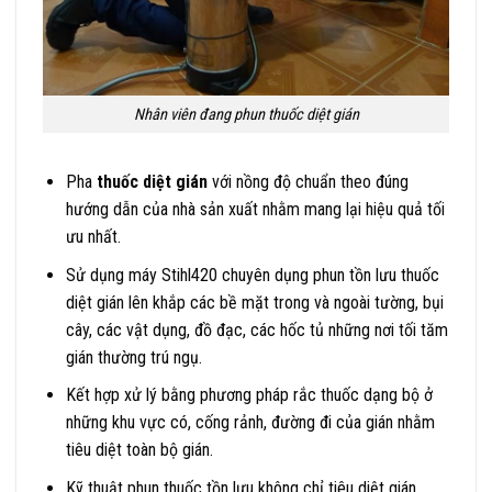
Nhân viên đang phun thuốc diệt gián
Pha
thuốc diệt gián
với nồng độ chuẩn theo đúng
hướng dẫn của nhà sản xuất nhằm mang lại hiệu quả tối
ưu nhất.
Sử dụng máy Stihl420 chuyên dụng phun tồn lưu thuốc
diệt gián lên khắp các bề mặt trong và ngoài tường, bụi
cây, các vật dụng, đồ đạc, các hốc tủ những nơi tối tăm
gián thường trú ngụ.
Kết hợp xử lý bằng phương pháp rắc thuốc dạng bộ ở
những khu vực có, cống rảnh, đường đi của gián nhằm
tiêu diệt toàn bộ gián.
Kỹ thuật phun thuốc tồn lưu không chỉ tiêu diệt gián